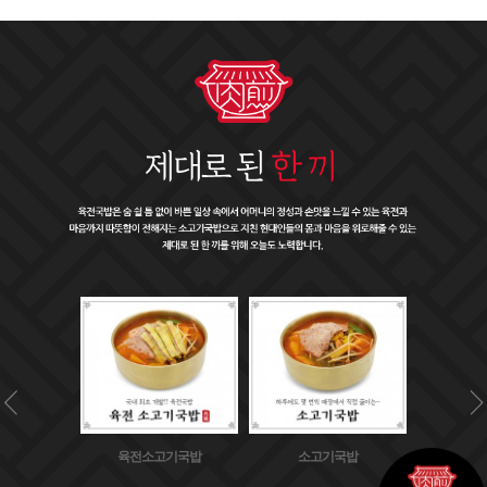
소불고기
육전소고기국밥
소고기국밥
소고